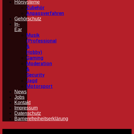
Hörsysteme
Zubehör
Anpassverfahren
Gehörschutz
In-
Ear
Musik
(Professional
&
Hobby)
Gaming
Moderation
&
Security
Jagd
Motorsport
News
Jobs
Kontakt
Impressum
Datenschutz
Barrierefreiheitserklärung