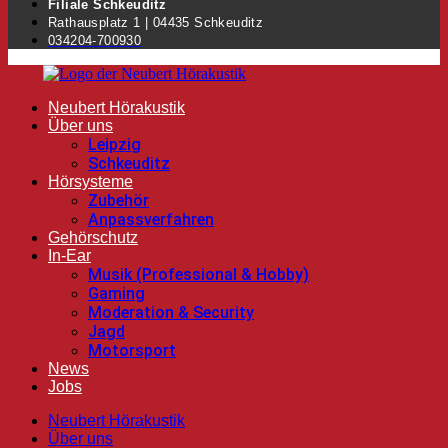
Filiale Schkeuditz
Rathausplatz 1 | 04435 Schkeuditz
034204-700930
Neubert Hörakustik
Über uns
Leipzig
Schkeuditz
Hörsysteme
Zubehör
Anpassverfahren
Gehörschutz
In-Ear
Musik (Professional & Hobby)
Gaming
Moderation & Security
Jagd
Motorsport
News
Jobs
Neubert Hörakustik
Über uns