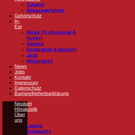
Zubehör
Anpassverfahren
Gehörschutz
In-
Ear
Musik (Professional &
Hobby)
Gaming
Moderation & Security
Jagd
Motorsport
News
Jobs
Kontakt
Impressum
Datenschutz
Barrierefreiheitserklärung
Neubert
Hörakustik
Über
uns
Leipzig
Schkeuditz