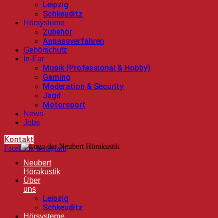
Leipzig
Schkeuditz
Hörsysteme
Zubehör
Anpassverfahren
Gehörschutz
In-Ear
Musik (Professional & Hobby)
Gaming
Moderation & Security
Jagd
Motorsport
News
Jobs
Kontakt
Facebook
Instagram
Neubert
Hörakustik
Über
uns
Leipzig
Schkeuditz
Hörsysteme