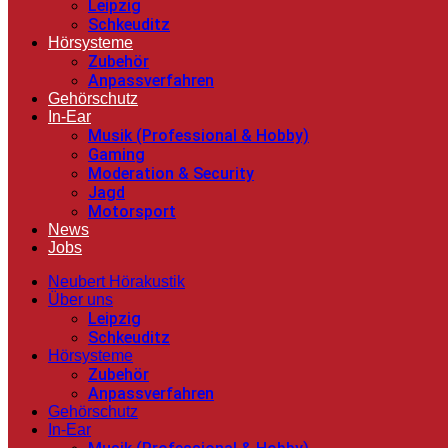
Leipzig
Schkeuditz
Hörsysteme
Zubehör
Anpassverfahren
Gehörschutz
In-Ear
Musik (Professional & Hobby)
Gaming
Moderation & Security
Jagd
Motorsport
News
Jobs
Neubert Hörakustik
Über uns
Leipzig
Schkeuditz
Hörsysteme
Zubehör
Anpassverfahren
Gehörschutz
In-Ear