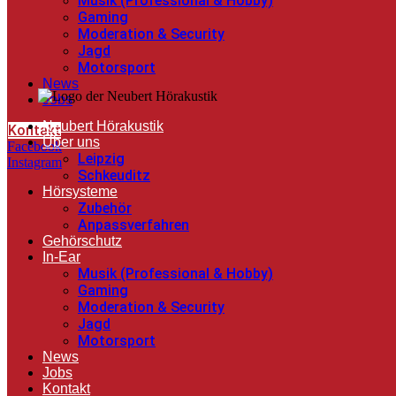
Musik (Professional & Hobby)
Gaming
Moderation & Security
Jagd
Motorsport
News
Jobs
Neubert Hörakustik
Kontakt
Über uns
Facebook
Leipzig
Instagram
Schkeuditz
Hörsysteme
Zubehör
Anpassverfahren
Gehörschutz
In-Ear
Musik (Professional & Hobby)
Gaming
Moderation & Security
Jagd
Motorsport
News
Jobs
Kontakt