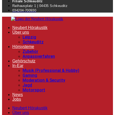
Filiale Schkeuditz
Rathausplatz 1 | 04435 Schkeuditz
034204-700930
Neubert Hörakustik
Über uns
Leipzig
Schkeuditz
Hörsysteme
Zubehör
Anpassverfahren
Gehörschutz
In-Ear
Musik (Professional & Hobby)
Gaming
Moderation & Security
Jagd
Motorsport
News
Jobs
Neubert Hörakustik
Über uns