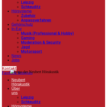
Leipzig
Schkeuditz
Hörsysteme
Zubehör
Anpassverfahren
Gehörschutz
In-Ear
Musik (Professional & Hobby)
Gaming
Moderation & Security
Jagd
Motorsport
News
Jobs
Kontakt
Facebook
Instagram
Neubert
Hörakustik
Über
uns
Leipzig
Schkeuditz
Hörsysteme