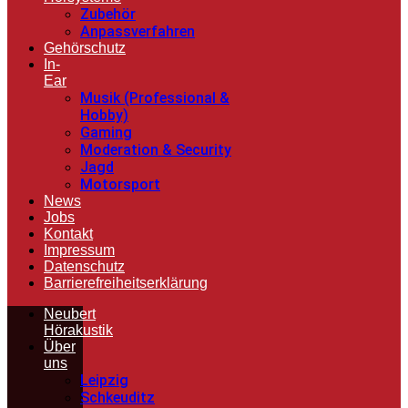
Zubehör
Anpassverfahren
Gehörschutz
In-
Ear
Musik (Professional &
Hobby)
Gaming
Moderation & Security
Jagd
Motorsport
News
Jobs
Kontakt
Impressum
Datenschutz
Barrierefreiheitserklärung
Neubert
Hörakustik
Über
uns
Leipzig
Schkeuditz