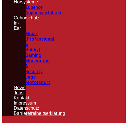
Hörsysteme
Zubehör
Anpassverfahren
Gehörschutz
In-
Ear
Musik
(Professional
&
Hobby)
Gaming
Moderation
&
Security
Jagd
Motorsport
News
Jobs
Kontakt
Impressum
Datenschutz
Barrierefreiheitserklärung