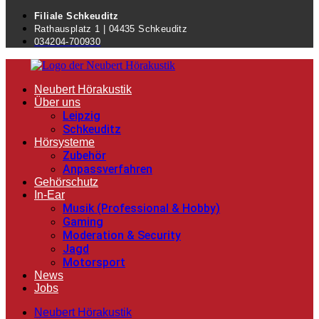
Filiale Schkeuditz
Rathausplatz 1 | 04435 Schkeuditz
034204-700930
Neubert Hörakustik
Über uns
Leipzig
Schkeuditz
Hörsysteme
Zubehör
Anpassverfahren
Gehörschutz
In-Ear
Musik (Professional & Hobby)
Gaming
Moderation & Security
Jagd
Motorsport
News
Jobs
Neubert Hörakustik