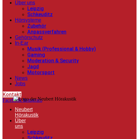
Über uns
Leipzig
Schkeuditz
Hörsysteme
Zubehör
Anpassverfahren
Gehörschutz
In-Ear
Musik (Professional & Hobby)
Gaming
Moderation & Security
Jagd
Motorsport
News
Jobs
Kontakt
Facebook
Instagram
Neubert
Hörakustik
Über
uns
Leipzig
Schkeuditz