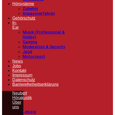
Hörsysteme
Zubehör
Anpassverfahren
Gehörschutz
In-
Ear
Musik (Professional &
Hobby)
Gaming
Moderation & Security
Jagd
Motorsport
News
Jobs
Kontakt
Impressum
Datenschutz
Barrierefreiheitserklärung
Neubert
Hörakustik
Über
uns
Leipzig