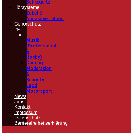
Schkeuditz
Hörsysteme
Zubehör
Anpassverfahren
Gehörschutz
In-
Ear
Musik
(Professional
&
Hobby)
Gaming
Moderation
&
Security
Jagd
Motorsport
News
Jobs
Kontakt
Impressum
Datenschutz
Barrierefreiheitserklärung