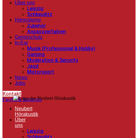
Über uns
Leipzig
Schkeuditz
Hörsysteme
Zubehör
Anpassverfahren
Gehörschutz
In-Ear
Musik (Professional & Hobby)
Gaming
Moderation & Security
Jagd
Motorsport
News
Jobs
Kontakt
Facebook
Instagram
Neubert
Hörakustik
Über
uns
Leipzig
Schkeuditz