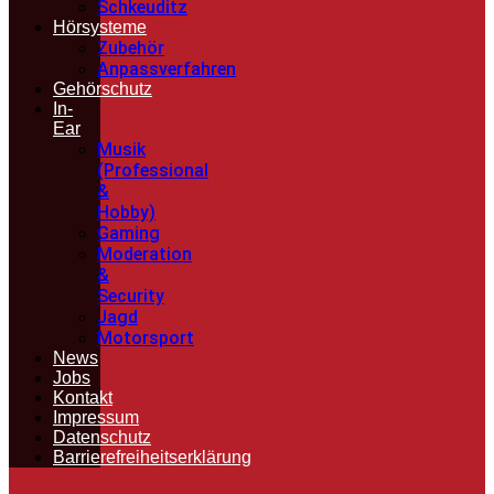
Schkeuditz
Hörsysteme
Zubehör
Anpassverfahren
Gehörschutz
In-
Ear
Musik
(Professional
&
Hobby)
Gaming
Moderation
&
Security
Jagd
Motorsport
News
Jobs
Kontakt
Impressum
Datenschutz
Barrierefreiheitserklärung