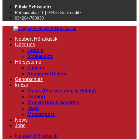
Filiale Schkeuditz
Rathausplatz 1 | 04435 Schkeuditz
034204-700930
Neubert Hörakustik
Über uns
Leipzig
Schkeuditz
Hörsysteme
Zubehör
Anpassverfahren
Gehörschutz
In-Ear
Musik (Professional & Hobby)
Gaming
Moderation & Security
Jagd
Motorsport
News
Jobs
Neubert Hörakustik