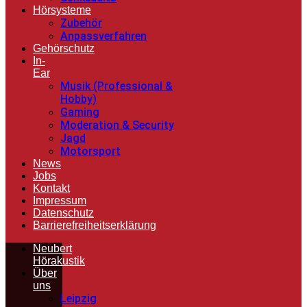
Hörsysteme
Zubehör
Anpassverfahren
Gehörschutz
In-
Ear
Musik (Professional &
Hobby)
Gaming
Moderation & Security
Jagd
Motorsport
News
Jobs
Kontakt
Impressum
Datenschutz
Barrierefreiheitserklärung
Neubert
Hörakustik
Über
uns
Leipzig