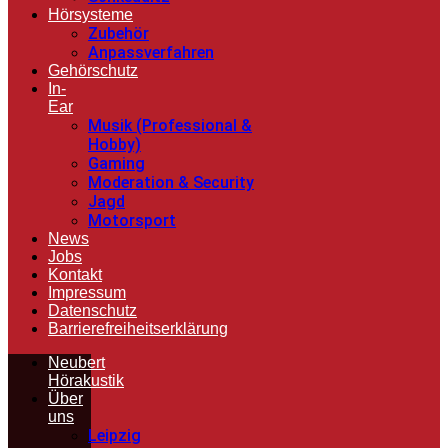
Hörsysteme
Zubehör
Anpassverfahren
Gehörschutz
In-
Ear
Musik (Professional &
Hobby)
Gaming
Moderation & Security
Jagd
Motorsport
News
Jobs
Kontakt
Impressum
Datenschutz
Barrierefreiheitserklärung
Neubert
Hörakustik
Über
uns
Leipzig