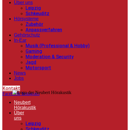
Über uns
Leipzig
Schkeuditz
Hörsysteme
Zubehör
Anpassverfahren
Gehörschutz
In-Ear
Musik (Professional & Hobby)
Gaming
Moderation & Security
Jagd
Motorsport
News
Jobs
Kontakt
Facebook
Instagram
Neubert
Hörakustik
Über
uns
Leipzig
Schkeuditz