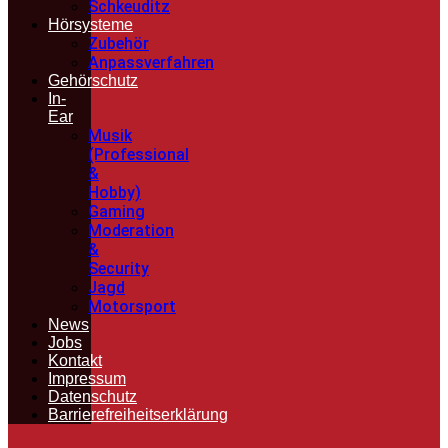
Schkeuditz
Hörsysteme
Zubehör
Anpassverfahren
Gehörschutz
In-
Ear
Musik
(Professional
&
Hobby)
Gaming
Moderation
&
Security
Jagd
Motorsport
News
Jobs
Kontakt
Impressum
Datenschutz
Barrierefreiheitserklärung