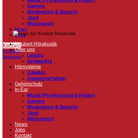
Musik (Professional & Hobby)
Gaming
Moderation & Security
Jagd
Motorsport
News
Jobs
Neubert Hörakustik
Kontakt
Über uns
Facebook
Leipzig
Instagram
Schkeuditz
Hörsysteme
Zubehör
Anpassverfahren
Gehörschutz
In-Ear
Musik (Professional & Hobby)
Gaming
Moderation & Security
Jagd
Motorsport
News
Jobs
Kontakt