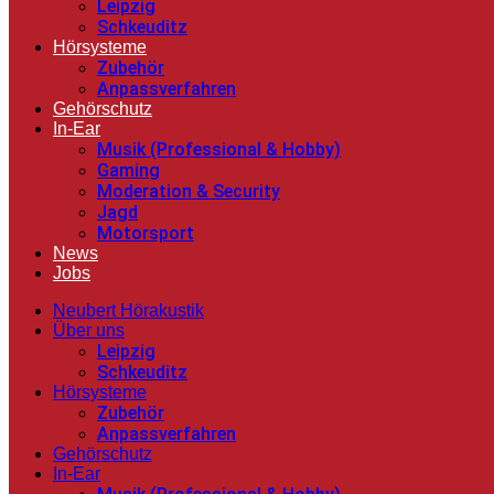
Leipzig
Schkeuditz
Hörsysteme
Zubehör
Anpassverfahren
Gehörschutz
In-Ear
Musik (Professional & Hobby)
Gaming
Moderation & Security
Jagd
Motorsport
News
Jobs
Neubert Hörakustik
Über uns
Leipzig
Schkeuditz
Hörsysteme
Zubehör
Anpassverfahren
Gehörschutz
In-Ear