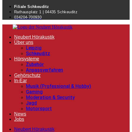
Filiale Schkeuditz
Rathausplatz 1 | 04435 Schkeuditz
034204-700930
Neubert Hörakustik
Über uns
Leipzig
Schkeuditz
Hörsysteme
Zubehör
Anpassverfahren
Gehörschutz
In-Ear
Musik (Professional & Hobby)
Gaming
Moderation & Security
Jagd
Motorsport
News
Jobs
Neubert Hörakustik