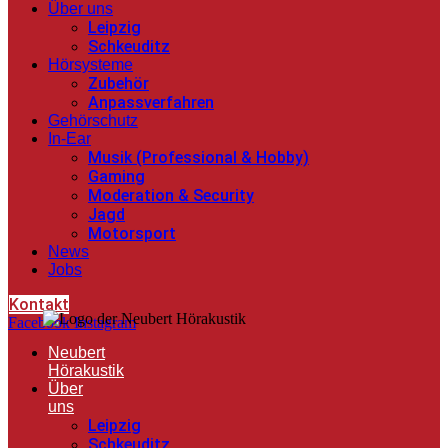
Über uns
Leipzig
Schkeuditz
Hörsysteme
Zubehör
Anpassverfahren
Gehörschutz
In-Ear
Musik (Professional & Hobby)
Gaming
Moderation & Security
Jagd
Motorsport
News
Jobs
Kontakt
Facebook
Instagram
Neubert
Hörakustik
Über
uns
Leipzig
Schkeuditz