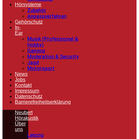
Hörsysteme
Zubehör
Anpassverfahren
Gehörschutz
In-
Ear
Musik (Professional &
Hobby)
Gaming
Moderation & Security
Jagd
Motorsport
News
Jobs
Kontakt
Impressum
Datenschutz
Barrierefreiheitserklärung
Neubert
Hörakustik
Über
uns
Leipzig