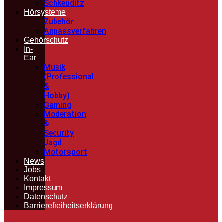
Schkeuditz
Hörsysteme
Zubehör
Anpassverfahren
Gehörschutz
In-
Ear
Musik
(Professional
&
Hobby)
Gaming
Moderation
&
Security
Jagd
Motorsport
News
Jobs
Kontakt
Impressum
Datenschutz
Barrierefreiheitserklärung