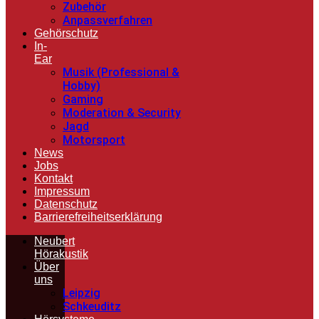
Zubehör
Anpassverfahren
Gehörschutz
In-
Ear
Musik (Professional &
Hobby)
Gaming
Moderation & Security
Jagd
Motorsport
News
Jobs
Kontakt
Impressum
Datenschutz
Barrierefreiheitserklärung
Neubert
Hörakustik
Über
uns
Leipzig
Schkeuditz