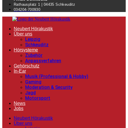
Rathausplatz 1 | 04435 Schkeuditz
034204-700930
Neubert Hörakustik
Über uns
Leipzig
Schkeuditz
Hörsysteme
Zubehör
Anpassverfahren
Gehörschutz
In-Ear
Musik (Professional & Hobby)
Gaming
Moderation & Security
Jagd
Motorsport
News
Jobs
Neubert Hörakustik
Über uns