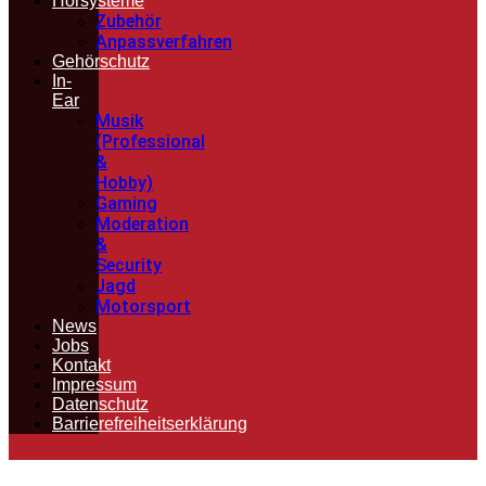
Hörsysteme
Zubehör
Anpassverfahren
Gehörschutz
In-
Ear
Musik
(Professional
&
Hobby)
Gaming
Moderation
&
Security
Jagd
Motorsport
News
Jobs
Kontakt
Impressum
Datenschutz
Barrierefreiheitserklärung