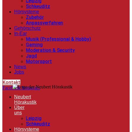
Leipzig
Schkeuditz
Hörsysteme
Zubehör
Anpassverfahren
Gehörschutz
In-Ear
Musik (Professional & Hobby)
Gaming
Moderation & Security
Jagd
Motorsport
News
Jobs
Kontakt
Facebook
Instagram
Neubert
Hörakustik
Über
uns
Leipzig
Schkeuditz
Hörsysteme